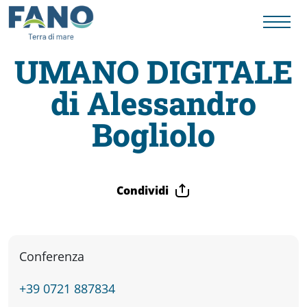
UMANO DIGITALE
di Alessandro
Fano
Bogliolo
Visit
Card
Condividi
Cose
Conferenza
da
+39 0721 887834