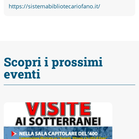
fare
https://sistemabibliotecariofano.it/
Percorsi
storici
Scopri i prossimi
Enogastronomia
eventi
Informazioni
Guide
Fano