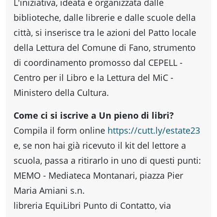
fare
L'iniziativa, ideata e organizzata dalle
biblioteche, dalle librerie e dalle scuole della
Percorsi
città, si inserisce tra le azioni del Patto locale
della Lettura del Comune di Fano, strumento
storici
di coordinamento promosso dal CEPELL -
Centro per il Libro e la Lettura del MiC -
Ministero della Cultura.
Enogastronomia
Come ci si iscrive a Un pieno di libri?
Informazioni
Compila il form online
https://cutt.ly/estate23
e, se non hai già ricevuto il kit del lettore a
scuola, passa a ritirarlo in uno di questi punti:
Guide
MEMO - Mediateca Montanari, piazza Pier
Maria Amiani s.n.
Fano
libreria EquiLibri Punto di Contatto, via