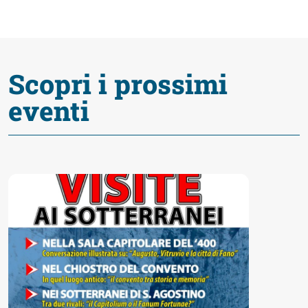
fare
Percorsi
Scopri i prossimi
storici
eventi
Enogastronomia
Informazioni
Guide
Fano