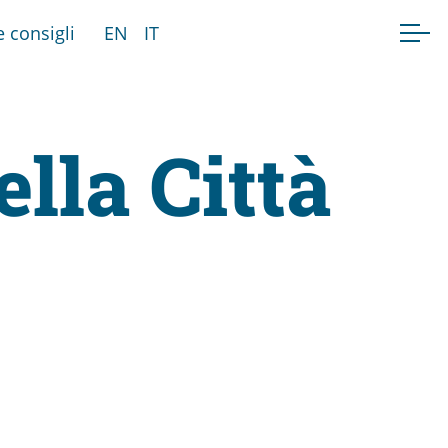
e consigli
EN
IT
lla Città