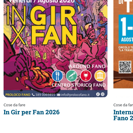
Cose da fare
Cose da fa
In Gir per Fan 2026
Intern
Fano 