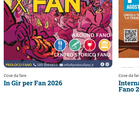
Cose da fare
Cose da fa
In Gir per Fan 2026
Intern
Fano 