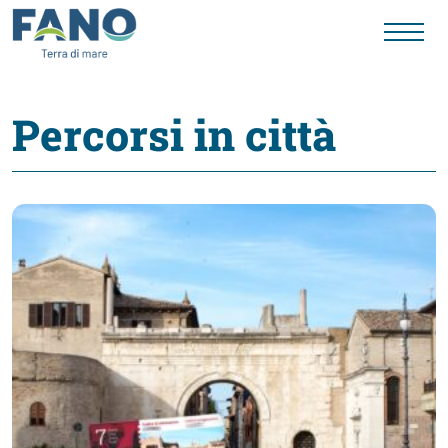
Percorsi in città
Fano
Visit
Card
Cose
da