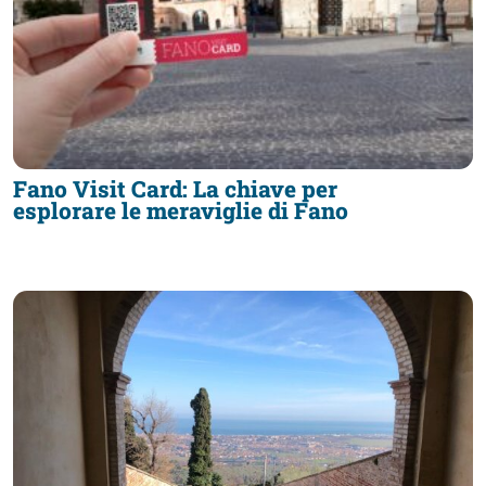
fare
Percorsi
storici
Fano Visit Card: La chiave per
esplorare le meraviglie di Fano
Enogastronomia
Informazioni
Guide
Fano