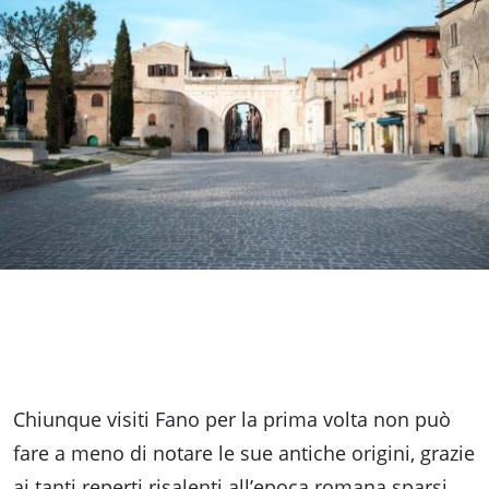
fare
Percorsi
storici
Enogastronomia
Informazioni
Guide
Chiunque visiti Fano per la prima volta non può
Fano
fare a meno di notare le sue antiche origini, grazie
ai tanti reperti risalenti all’epoca romana sparsi