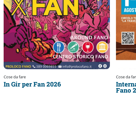
Cose da fare
Cose da fa
In Gir per Fan 2026
Intern
Fano 