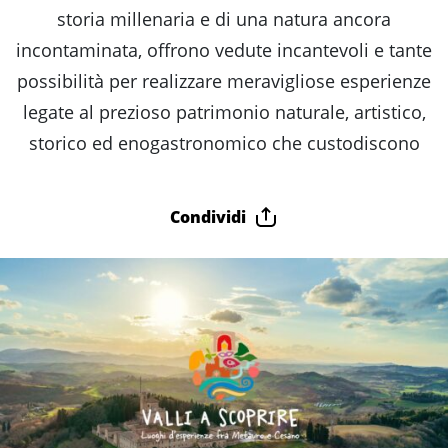
fare
storia millenaria e di una natura ancora
incontaminata, offrono vedute incantevoli e tante
Percorsi
possibilità per realizzare meravigliose esperienze
legate al prezioso patrimonio naturale, artistico,
storici
storico ed enogastronomico che custodiscono
Enogastronomia
Condividi
Informazioni
Guide
Fano