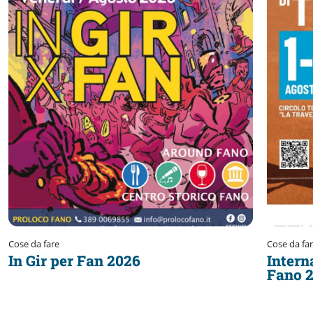
Cose da fare
Cose da fa
In Gir per Fan 2026
Intern
Fano 