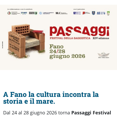
fare
Percorsi
storici
Enogastronomia
Informazioni
Guide
A Fano la cultura incontra la
storia e il mare.
Fano
Dal 24 al 28 giugno 2026 torna
Passaggi Festival