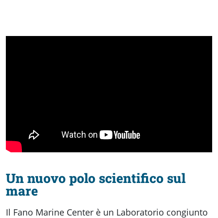
fare
Percorsi
storici
Enogastronomia
Informazioni
Guide
Un nuovo polo scientifico sul
mare
Fano
Il Fano Marine Center è un Laboratorio congiunto