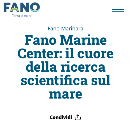
Fano Marinara
Fano Marine
Fano
Center: il cuore
Visit
della ricerca
Card
scientifica sul
mare
Cose
da
Condividi