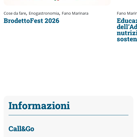
,
,
Cose da fare
Enogastronomia
Fano Marinara
Fano Mari
BrodettoFest 2026
Educaz
dell’A
nutriz
sosten
Informazioni
Call&Go