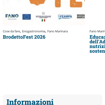
,
,
Cose da fare
Enogastronomia
Fano Marinara
Fano Mari
BrodettoFest 2026
Educaz
dell’A
nutriz
sosten
Informazioni