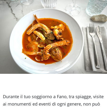
fare
Percorsi
storici
Enogastronomia
Informazioni
Guide
Fano
Durante il tuo soggiorno a Fano, tra spiagge, visite
ai monumenti ed eventi di ogni genere, non può